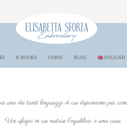
RI
E-BOOKS
CORSI
BLOG
ENGLISH
ia uno dei tanti linguaggi di cui disponiamo per com
Un rifugio in cui nutrire l’equilibrio, e una cura.