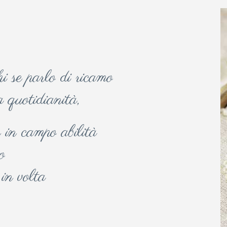
hi se parlo di ricamo
 quotidianità,
 in campo abilità
o
 in volta