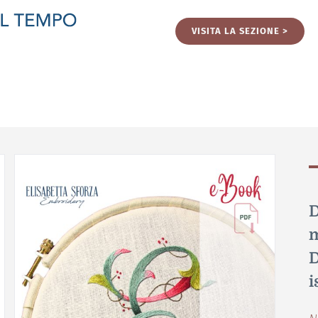
VISITA LA SEZIONE >
D
m
D
i