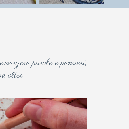
mergere parole e pensieri,
re oltre