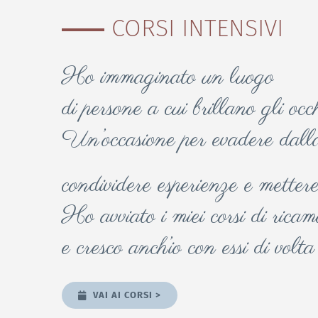
CORSI INTENSIVI
Ho immaginato un luogo
di persone a cui brillano gli occ
Un’occasione per evadere dalla
condividere esperienze e mettere
Ho avviato i miei corsi di ricam
e cresco anch’io con essi di volta
VAI AI CORSI >